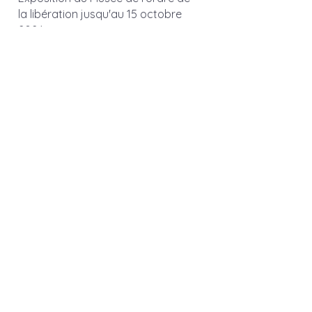
la libération jusqu'au 15 octobre 
2024 
:
https://www.ordredelaliberation.fr/
fr/exposition-2024
Voir tout
Posts récents